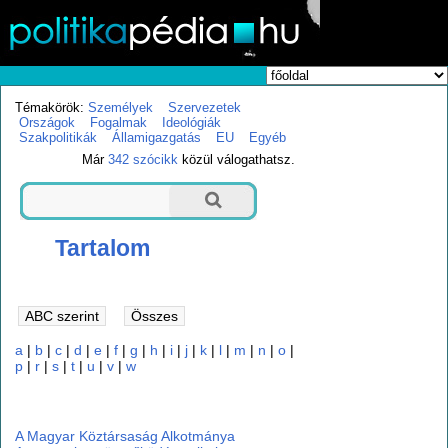
Témakörök:
Személyek
Szervezetek
Országok
Fogalmak
Ideológiák
Szakpolitikák
Államigazgatás
EU
Egyéb
Már
342 szócikk
közül válogathatsz.
Tartalom
a
|
b
|
c
|
d
|
e
|
f
|
g
|
h
|
i
|
j
|
k
|
l
|
m
|
n
|
o
|
p
|
r
|
s
|
t
|
u
|
v
|
w
a
A Magyar Köztársaság Alkotmánya