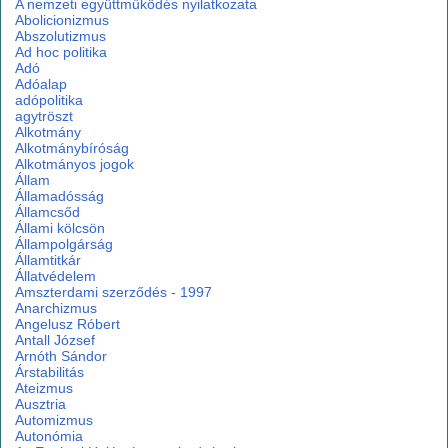
A nemzeti együttműködés nyilatkozata
Abolicionizmus
Abszolutizmus
Ad hoc politika
Adó
Adóalap
adópolitika
agytröszt
Alkotmány
Alkotmánybíróság
Alkotmányos jogok
Állam
Államadósság
Államcsőd
Állami kölcsön
Állampolgárság
Államtitkár
Állatvédelem
Amszterdami szerződés - 1997
Anarchizmus
Angelusz Róbert
Antall József
Arnóth Sándor
Árstabilitás
Ateizmus
Ausztria
Automizmus
Autonómia