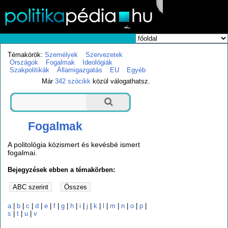
Témakörök:
Személyek
Szervezetek
Országok
Fogalmak
Ideológiák
Szakpolitikák
Államigazgatás
EU
Egyéb
Már
342 szócikk
közül válogathatsz.
Fogalmak
A politológia közismert és kevésbé ismert
fogalmai.
Bejegyzések ebben a témakörben:
a
|
b
|
c
|
d
|
e
|
f
|
g
|
h
|
i
|
j
|
k
|
l
|
m
|
n
|
o
|
p
|
s
|
t
|
u
|
v