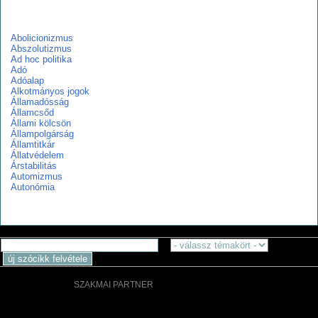
a
Abolicionizmus
Abszolutizmus
Ad hoc politika
Adó
Adóalap
Alkotmányos jogok
Államadósság
Államcsőd
Állami kölcsön
Állampolgárság
Államtitkár
Állatvédelem
Árstabilitás
Automizmus
Autonómia
SZAKMAI PARTNER