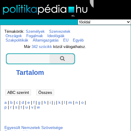
Témakörök:
Személyek
Szervezetek
Országok
Fogalmak
Ideológiák
Szakpolitikák
Államigazgatás
EU
Egyéb
Már
342 szócikk
közül válogathatsz.
Tartalom
a
|
b
|
c
|
d
|
e
|
f
|
g
|
h
|
i
|
j
|
k
|
l
|
m
|
n
|
o
|
p
|
r
|
s
|
t
|
u
|
v
|
w
e
Egyesült Nemzetek Szövetsége