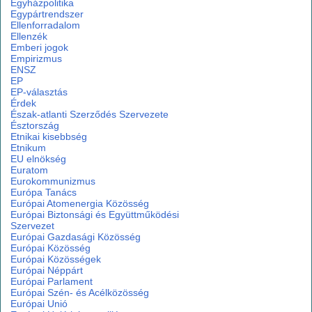
Egyházpolitika
Egypártrendszer
Ellenforradalom
Ellenzék
Emberi jogok
Empirizmus
ENSZ
EP
EP-választás
Érdek
Észak-atlanti Szerződés Szervezete
Észtország
Etnikai kisebbség
Etnikum
EU elnökség
Euratom
Eurokommunizmus
Európa Tanács
Európai Atomenergia Közösség
Európai Biztonsági és Együttműködési
Szervezet
Európai Gazdasági Közösség
Európai Közösség
Európai Közösségek
Európai Néppárt
Európai Parlament
Európai Szén- és Acélközösség
Európai Unió