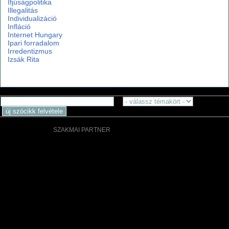
Ifjúságpolitika
Illegalitás
Individualizáció
Infláció
Internet Hungary
Ipari forradalom
Irredentizmus
Izsák Rita
SZAKMAI PARTNER