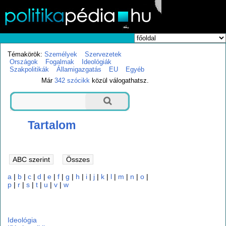
Témakörök:
Személyek
Szervezetek
Országok
Fogalmak
Ideológiák
Szakpolitikák
Államigazgatás
EU
Egyéb
Már
342 szócikk
közül válogathatsz.
Tartalom
a
|
b
|
c
|
d
|
e
|
f
|
g
|
h
|
i
|
j
|
k
|
l
|
m
|
n
|
o
|
p
|
r
|
s
|
t
|
u
|
v
|
w
i
Ideológia