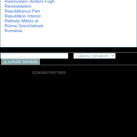
Rasmussen, Anders Fogh
Rendvédelem
Republikánus Párt
Republikon Intézet
Réthelyi Miklós dr.
Római Szerződések
Románia
SZAKMAI PARTNER