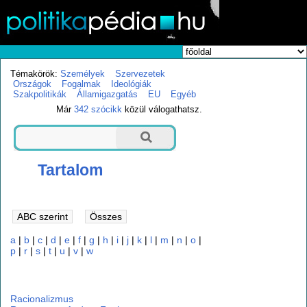
Témakörök:
Személyek
Szervezetek
Országok
Fogalmak
Ideológiák
Szakpolitikák
Államigazgatás
EU
Egyéb
Már
342 szócikk
közül válogathatsz.
Tartalom
a
|
b
|
c
|
d
|
e
|
f
|
g
|
h
|
i
|
j
|
k
|
l
|
m
|
n
|
o
|
p
|
r
|
s
|
t
|
u
|
v
|
w
r
Racionalizmus