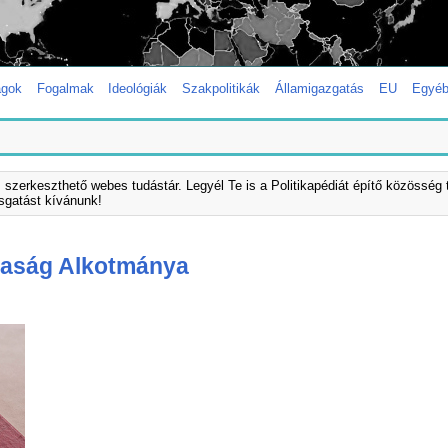
ágok
Fogalmak
Ideológiák
Szakpolitikák
Államigazgatás
EU
Egyé
s szerkeszthető webes tudástár. Legyél Te is a Politikapédiát építő közösség 
asgatást kívánunk!
saság Alkotmánya