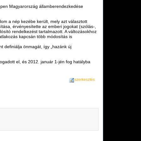
képpen Magyarország államberendezkedése
lom a nép kezébe került, mely azt választott
ítása, érvényesítette az emberi jogokat (szólás-,
ósító rendelkezést tartalmazott. A változásokhoz
atlakozás kapcsán több módosítás is
t definiálja önmagát, így „hazánk új
ogadott el, és 2012. január 1-jén fog hatályba
szerkesztés