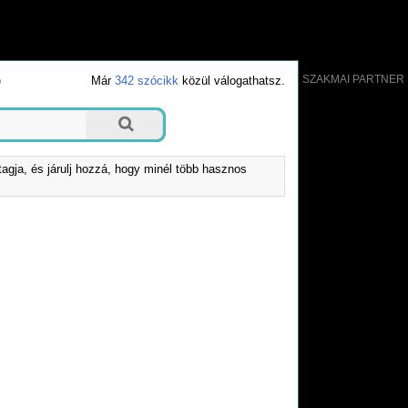
SZAKMAI PARTNER
b
Már
342 szócikk
közül válogathatsz.
tagja, és járulj hozzá, hogy minél több hasznos