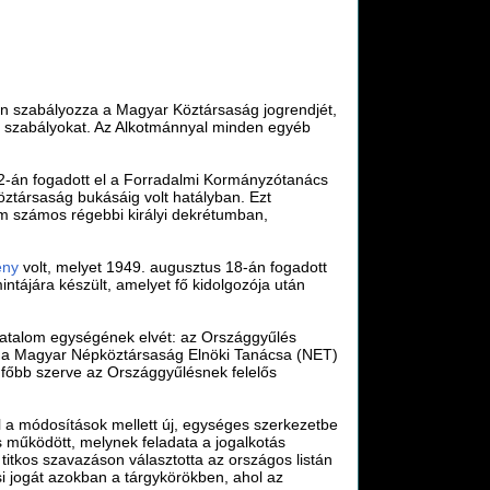
n szabályozza a Magyar Köztársaság jogrendjét,
tő szabályokat. Az Alkotmánnyal minden egyéb
 2-án fogadott el a Forradalmi Kormányzótanács
ztársaság bukásáig volt hatályban. Ezt
m számos régebbi királyi dekrétumban,
ény
volt, melyet 1949. augusztus 18-án fogadott
ntájára készült, amelyet fő kidolgozója után
hatalom egységének elvét: az Országgyűlés
let, a Magyar Népköztársaság Elnöki Tanácsa (NET)
egfőbb szerve az Országgyűlésnek felelős
l a módosítások mellett új, egységes szerkezetbe
s működött, melynek feladata a jogalkotás
titkos szavazáson választotta az országos listán
si jogát azokban a tárgykörökben, ahol az