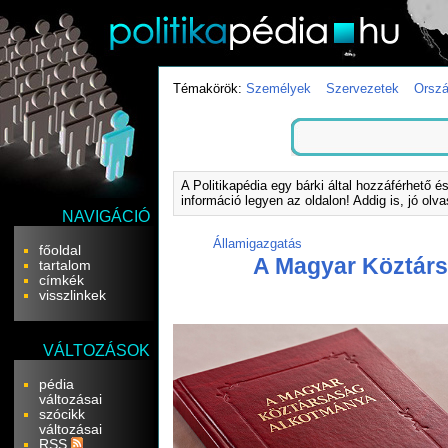
Témakörök:
Személyek
Szervezetek
Orsz
A Politikapédia egy bárki által hozzáférhető é
információ legyen az oldalon! Addig is, jó olv
NAVIGÁCIÓ
Államigazgatás
főoldal
A Magyar Köztár
tartalom
címkék
visszlinkek
VÁLTOZÁSOK
pédia
változásai
szócikk
változásai
RSS