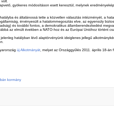
volt.
alapvető, gyökeres módosításon esett keresztül, melynek eredménye
atályba és általánossá tette a közvetlen választás intézményét, a hata
jogállamiság, érvényesült a hatalommegosztás elve, az egyensúly biztos
zabadság) és további fontos, a demokratikus államberendezkedést megval
vábbá az elmúlt években a NATO-hoz és az Európai Unióhoz történt cs
jelenleg hatályban lévő alaptörvényünk ideiglenes jellegű alkotmánykén
en.
gyarország
új Alkotmányát
, melyet az Országgyűlés 2011. április 18-án f
rbán kormány