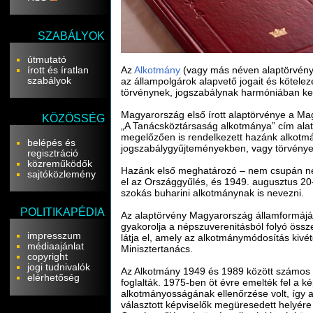
SZABÁLYOK
útmutató
írott és íratlan
Az
Alkotmány
(vagy más néven alaptörvény
szabályok
az állampolgárok alapvető jogait és kötele
törvénynek, jogszabálynak harmóniában kell
Magyarország első írott alaptörvénye a Ma
KÖZÖSSÉG
„A Tanácsköztársaság alkotmánya” cím alat
megelőzően is rendelkezett hazánk alkotm
belépés és
jogszabálygyűjteményekben, vagy törvények
regisztráció
közreműködők
Hazánk első meghatározó – nem csupán né
sajtóközlemény
el az Országgyűlés, és 1949. augusztus 20-á
szokás buharini alkotmánynak is nevezni.
POLITIKAPÉDIA
Az alaptörvény Magyarország államformáját
gyakorolja a népszuverenitásból folyó össze
impresszum
látja el, amely az alkotmánymódosítás kivé
médiaajánlat
Minisztertanács.
copyright
jogi tudnivalók
Az Alkotmány 1949 és 1989 között számos m
elérhetőség
foglalták. 1975-ben öt évre emelték fel a 
alkotmányosságának ellenőrzése volt, így a
választott képviselők megüresedett helyére