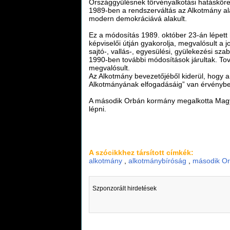
Országgyűlésnek törvényalkotási hatásköre 
1989-ben a rendszerváltás az Alkotmány 
modern demokráciává alakult.
Ez a módosítás 1989. október 23-án lépett h
képviselői útján gyakorolja, megvalósult a 
sajtó-, vallás-, egyesülési, gyülekezési s
1990-ben további módosítások járultak. To
megvalósult.
Az Alkotmány bevezetőjéből kiderül, hogy a 
Alkotmányának elfogadásáig” van érvényb
A második Orbán kormány megalkotta Ma
lépni.
A szócikkhez társított címkék:
alkotmány
,
alkotmánybíróság
,
második O
Szponzorált hirdetések