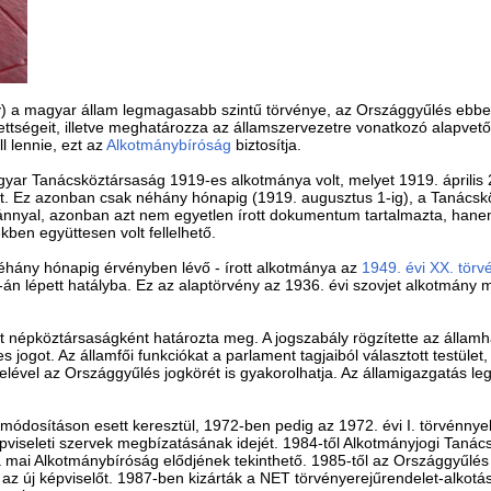
) a magyar állam legmagasabb szintű törvénye, az Országgyűlés ebbe
zettségeit, illetve meghatározza az államszervezetre vonatkozó alapve
 lennie, ezt az
Alkotmánybíróság
biztosítja.
gyar Tanácsköztársaság 1919-es alkotmánya volt, melyet 1919. április
t. Ez azonban csak néhány hónapig (1919. augusztus 1-ig), a Tanácskö
ánnyal, azonban azt nem egyetlen írott dokumentum tartalmazta, hane
ben együttesen volt fellelhető.
hány hónapig érvényben lévő - írott alkotmánya az
1949. évi XX. törv
n lépett hatályba. Ez az alaptörvény az 1936. évi szovjet alkotmány mi
 népköztársaságként határozta meg. A jogszabály rögzítette az állam
s jogot. Az államfői funkciókat a parlament tagjaiból választott testü
telével az Országgyűlés jogkörét is gyakorolhatja. Az államigazgatás l
ódosításon esett keresztül, 1972-ben pedig az 1972. évi I. törvénnye
képviseleti szervek megbízatásának idejét. 1984-től Alkotmányjogi Tanác
 mai Alkotmánybíróság elődjének tekinthető. 1985-től az Országgyűlés 
 az új képviselőt. 1987-ben kizárták a NET törvényerejűrendelet-alkotá