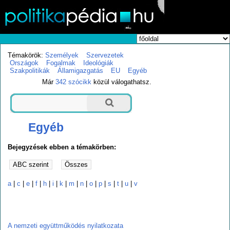
Témakörök:
Személyek
Szervezetek
Országok
Fogalmak
Ideológiák
Szakpolitikák
Államigazgatás
EU
Egyéb
Már
342 szócikk
közül válogathatsz.
Egyéb
Bejegyzések ebben a témakörben:
a
|
c
|
e
|
f
|
h
|
i
|
k
|
m
|
n
|
o
|
p
|
s
|
t
|
u
|
v
a
A nemzeti együttműködés nyilatkozata