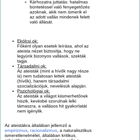
Kárhozatra juttatás: hatalmas
büntetéssel való fenyegetőzés
azoknak, akik nem ismerik el
az adott vallás mindenek felett
való állását.
Ekölcsi ok:
Főként olyan esetek leírása, ahol az
ateista nézet biztosítja, hogy ne
legyünk bizonyos vallások, szekták
tagja.
Társadalmi ok:
Az ateisták (mint a hívők nagy része
is) nem tudatosan lettek ateisták
(hívők), hanem társadalmi
szocializációjuk, nevelésük alapján.
Pszichológiai ok:
Az ateisták a világot kiismerhetőnek
hiszik, kevésbé szorulnak lelki
támaszra, a vallásos hit gyakorlatát
nem igénylik.
Az ateistákra általában jellemző a
empirizmus
,
racionalizmus
, a naturalisztikus
ismeretlenelmélet, általában kritikus,