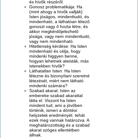
és hívők részéről.
Gonosz problematikája: Ha
(mint ahogy a hívők vallják)
Isten jóságos, mindenttudó, és
mindenható, a láthatóan létező
gonoszt vagy ő hozta létre, és
akkor megkérdőjelezhető
jósága, vagy nem mindenttudó,
vagy nem mindenható.
Hitetlenség kérdése: Ha Isten
mindenható és célja, hogy
mindenki higgyen benne,
hogyan lehetnek ateisták, más
istenekben hívők?
Láthatatlan Isten: Ha Isten
létezne és bizonyítani szeretné
létezését, miért nem látható
mindenki számára?
Szabad akarat: Isten az
embereke szabad akarattal
látta el. Viszont ha Isten
mindent tud, ami a jövőben
történik, ismeri a döntési
helyzetek eredményét. tehát
ezek meg vannak határozva. A
meghatározottság és a szabad
akarat szöges ellentétben
állnak.