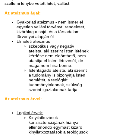
szellemi lénybe vetett hitet, vallást.
Az ateizmus ágai:
Gyakorlati ateizmus - nem ismer el
egyetlen vallási törvényt, rendeletet,
kizárólag a saját és a társadalom
törvényei alapján él.
Elméleti ateizmus
szkeptikus vagy negatív
ateista, aki szerint Isten létének
kérdése nem eldönthető, nem
utasítja el Isten létezését, de
maga nem hisz benne.
Istentagadó ateista, aki szerint
a tudomány is bizonyítja Isten
nemlétét, a teológiát
tudománytalannak, szükség
szerint igaztalannak tartja.
Az ateizmus érvei:
Logikai érvek:
Kinyilatkozások
konzisztenciájának hiánya:
ellentmondó egymást kizáró
kinyilatkoztatások a teológusok