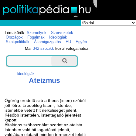
Témakörök:
Személyek
Szervezetek
Országok
Fogalmak
Ideológiák
Szakpolitikák
Államigazgatás
EU
Egyéb
Már
342 szócikk
közül válogathatsz.
Ideológiák
Ateizmus
Ógörög eredetű szó a theos (isten) szóból
jött létre. Eredetileg Isten-, Istenbe,
istenekbe vetett hit nélküliséget jelent.
Később istentelen, istentagadó jelentést
kapott.
Általános szóhasználat szerint az ateista
Istenben való hit tagadását jelenti,
valójában elutasít minden természet feletti