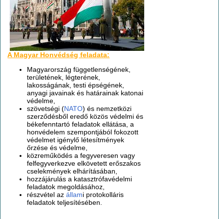
A Magyar Honvédség feladata:
Magyarország függetlenségének,
területének, légterének,
lakosságának, testi épségének,
anyagi javainak és határainak katonai
védelme,
szövetségi (
NATO
) és nemzetközi
szerződésből eredő közös védelmi és
békefenntartó feladatok ellátása, a
honvédelem szempontjából fokozott
védelmet igénylő létesítmények
őrzése és védelme,
közreműködés a fegyveresen vagy
felfegyverkezve elkövetett erőszakos
cselekmények elhárításában,
hozzájárulás a katasztrófavédelmi
feladatok megoldásához,
részvétel az
állam
i protokolláris
feladatok teljesítésében.