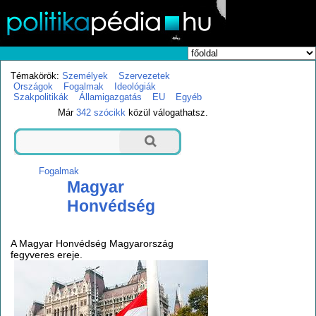
Témakörök:
Személyek
Szervezetek
Országok
Fogalmak
Ideológiák
Szakpolitikák
Államigazgatás
EU
Egyéb
Már
342 szócikk
közül válogathatsz.
Fogalmak
Magyar
Honvédség
A Magyar Honvédség Magyarország
fegyveres ereje.