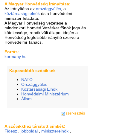
A Magyar Honvédség irányítása:
Az irányítása az
országgyűlés
, a
köztársasági elnök
és a honvédelmi
miniszter feladata.
A Magyar Honvédség vezetése a
mindenkori Honvéd Vezérkar főnök joga és
kötelessége, rendkívüli állapot idején a
Honvédség legfelsőbb irányító szerve a
Honvédelmi Tanács.
Forrás:
kormany.hu
Kapcsolódó szócikkek
NATO
Országgyűlés
Köztársasági Elnök
Honvédelmi Minisztérium
Állam
szerkesztés
A szócikkhez társított címkék:
Fidesz
,
jobboldal
,
miniszterelnök
,