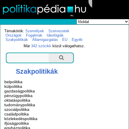
Témakörök:
Személyek
Szervezetek
Országok
Fogalmak
Ideológiák
Szakpolitikák
Államigazgatás
EU
Egyéb
Már
342 szócikk
közül válogathatsz.
Szakpolitikák
belpolitika
külpolitika
gazdaságpolitika
pénzügypolitika
oktatáspolitika
tudománypolitika
szociálpolitika
családpolitika
közlekedéspolitika
ifjúságpolitika
egyházpolitika