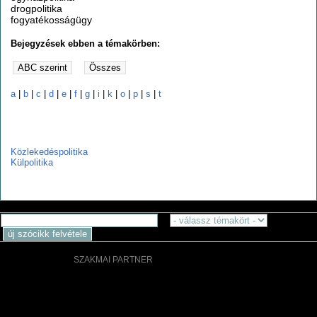
drogpolitika
fogyatékosságügy
Bejegyzések ebben a témakörben:
a
|
b
|
c
|
d
|
e
|
f
|
g
|
i
|
k
|
o
|
p
|
s
|
t
k
Közlekedéspolitika
Külpolitika
SZAKMAI PARTNER