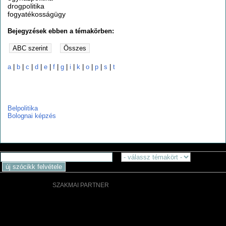
drogpolitika
fogyatékosságügy
Bejegyzések ebben a témakörben:
a
|
b
|
c
|
d
|
e
|
f
|
g
|
i
|
k
|
o
|
p
|
s
|
t
b
Belpolitika
Bolognai képzés
SZAKMAI PARTNER