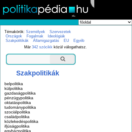
Témakörök:
Személyek
Szervezetek
Országok
Fogalmak
Ideológiák
Szakpolitikák
Államigazgatás
EU
Egyéb
Már
342 szócikk
közül válogathatsz.
Szakpolitikák
belpolitika
külpolitika
gazdaságpolitika
pénzügypolitika
oktatáspolitika
tudománypolitika
szociálpolitika
családpolitika
közlekedéspolitika
ifjúságpolitika
egyházpolitika