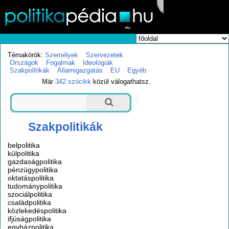
Témakörök:
Személyek
Szervezetek
Országok
Fogalmak
Ideológiák
Szakpolitikák
Államigazgatás
EU
Egyéb
Már
342 szócikk
közül válogathatsz.
Szakpolitikák
belpolitika
külpolitika
gazdaságpolitika
pénzügypolitika
oktatáspolitika
tudománypolitika
szociálpolitika
családpolitika
közlekedéspolitika
ifjúságpolitika
egyházpolitika