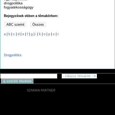
drogpolitika
fogyatékosságügy
Bejegyzések ebben a témakörben:
a
|
b
|
c
|
d
|
e
|
f
|
g
|
i
|
k
|
o
|
p
|
s
|
t
d
Drogpolitika
SZAKMAI PARTNER