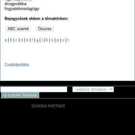
drogpolitika
fogyatékosságügy
Bejegyzések ebben a témakörben:
a
|
b
|
c
|
d
|
e
|
f
|
g
|
i
|
k
|
o
|
p
|
s
|
t
c
Családpolitika
SZAKMAI PARTNER