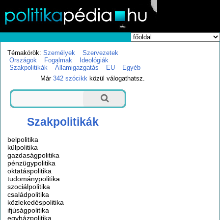
Témakörök:
Személyek
Szervezetek
Országok
Fogalmak
Ideológiák
Szakpolitikák
Államigazgatás
EU
Egyéb
Már
342 szócikk
közül válogathatsz.
Szakpolitikák
belpolitika
külpolitika
gazdaságpolitika
pénzügypolitika
oktatáspolitika
tudománypolitika
szociálpolitika
családpolitika
közlekedéspolitika
ifjúságpolitika
egyházpolitika