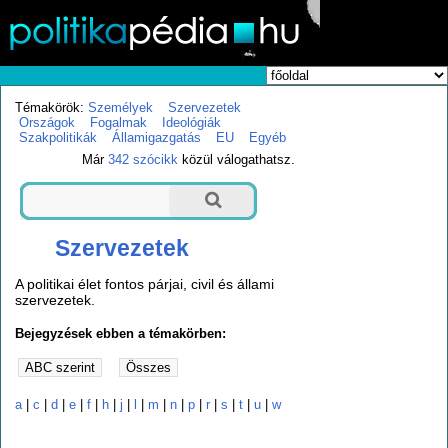
Témakörök:
Személyek
Szervezetek
Országok
Fogalmak
Ideológiák
Szakpolitikák
Államigazgatás
EU
Egyéb
Már
342 szócikk
közül válogathatsz.
Szervezetek
A politikai élet fontos párjai, civil és állami
szervezetek.
Bejegyzések ebben a témakörben:
a
|
c
|
d
|
e
|
f
|
h
|
j
|
l
|
m
|
n
|
p
|
r
|
s
|
t
|
u
|
w