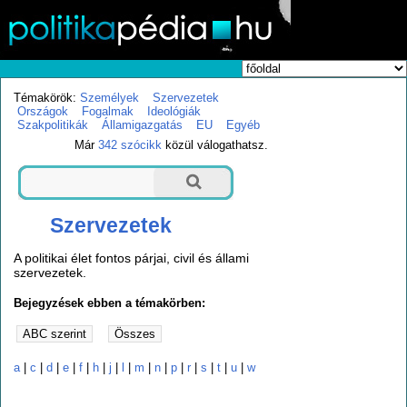
Témakörök:
Személyek
Szervezetek
Országok
Fogalmak
Ideológiák
Szakpolitikák
Államigazgatás
EU
Egyéb
Már
342 szócikk
közül válogathatsz.
Szervezetek
A politikai élet fontos párjai, civil és állami
szervezetek.
Bejegyzések ebben a témakörben:
a
|
c
|
d
|
e
|
f
|
h
|
j
|
l
|
m
|
n
|
p
|
r
|
s
|
t
|
u
|
w