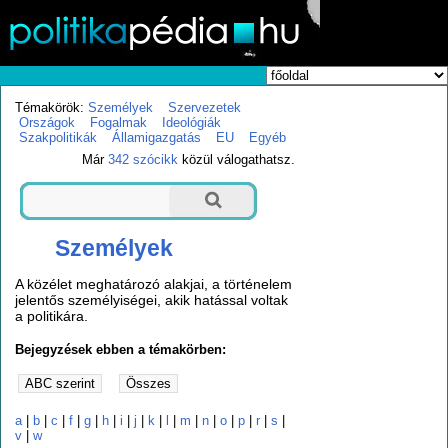
Témakörök:
Személyek
Szervezetek
Országok
Fogalmak
Ideológiák
Szakpolitikák
Államigazgatás
EU
Egyéb
Már
342 szócikk
közül válogathatsz.
Személyek
A közélet meghatározó alakjai, a történelem
jelentős személyiségei, akik hatással voltak
a politikára.
Bejegyzések ebben a témakörben:
a
|
b
|
c
|
f
|
g
|
h
|
i
|
j
|
k
|
l
|
m
|
n
|
o
|
p
|
r
|
s
|
v
|
w