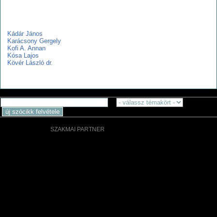
k
Kádár János
Karácsony Gergely
Kofi A. Annan
Kósa Lajos
Kövér László dr.
SZAKMAI PARTNER