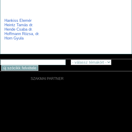
h
Hankiss Elemér
Heintz Tamás dr.
Hende Csaba dr.
Hoffmann Rózsa, dr.
Horn Gyula
SZAKMAI PARTNER