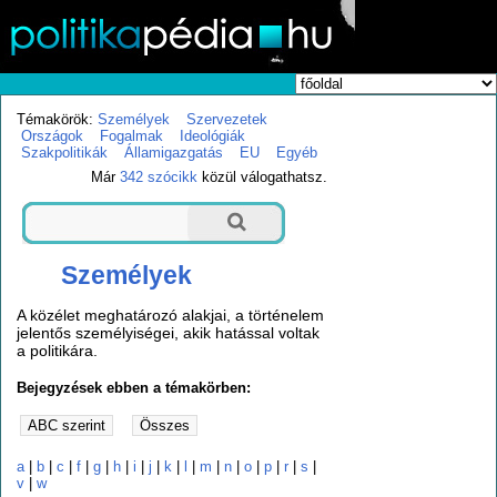
Témakörök:
Személyek
Szervezetek
Országok
Fogalmak
Ideológiák
Szakpolitikák
Államigazgatás
EU
Egyéb
Már
342 szócikk
közül válogathatsz.
Személyek
A közélet meghatározó alakjai, a történelem
jelentős személyiségei, akik hatással voltak
a politikára.
Bejegyzések ebben a témakörben:
a
|
b
|
c
|
f
|
g
|
h
|
i
|
j
|
k
|
l
|
m
|
n
|
o
|
p
|
r
|
s
|
v
|
w