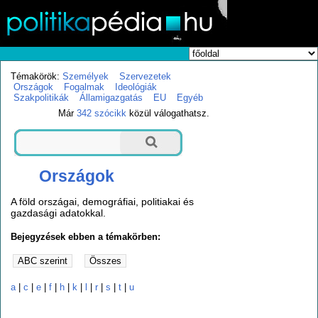
Témakörök:
Személyek
Szervezetek
Országok
Fogalmak
Ideológiák
Szakpolitikák
Államigazgatás
EU
Egyéb
Már
342 szócikk
közül válogathatsz.
Országok
A föld országai, demográfiai, politiakai és
gazdasági adatokkal.
Bejegyzések ebben a témakörben:
a
|
c
|
e
|
f
|
h
|
k
|
l
|
r
|
s
|
t
|
u