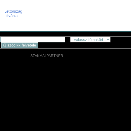
l
Lettország
Litvánia
SZAKMAI PARTNER