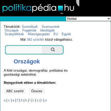
Témakörök:
Személyek
Szervezetek
Országok
Fogalmak
Ideológiák
Szakpolitikák
Államigazgatás
EU
Egyéb
Már
342 szócikk
közül válogathatsz.
Országok
A föld országai, demográfiai, politiakai és
gazdasági adatokkal.
Bejegyzések ebben a témakörben:
a
|
c
|
e
|
f
|
h
|
k
|
l
|
r
|
s
|
t
|
u