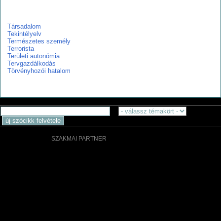
t
Társadalom
Tekintélyelv
Természetes személy
Terrorista
Területi autonómia
Tervgazdálkodás
Törvényhozói hatalom
SZAKMAI PARTNER