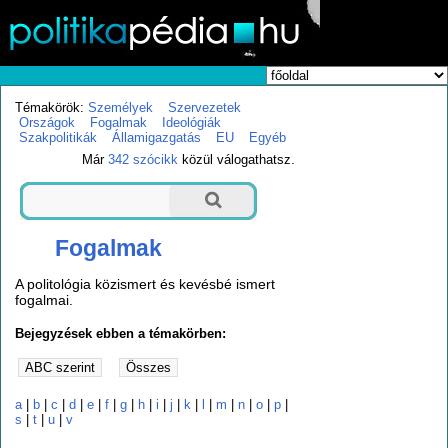
Témakörök:
Személyek
Szervezetek
Országok
Fogalmak
Ideológiák
Szakpolitikák
Államigazgatás
EU
Egyéb
Már
342 szócikk
közül válogathatsz.
Fogalmak
A politológia közismert és kevésbé ismert
fogalmai.
Bejegyzések ebben a témakörben:
a
|
b
|
c
|
d
|
e
|
f
|
g
|
h
|
i
|
j
|
k
|
l
|
m
|
n
|
o
|
p
|
s
|
t
|
u
|
v