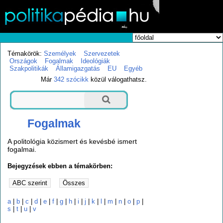
Témakörök:
Személyek
Szervezetek
Országok
Fogalmak
Ideológiák
Szakpolitikák
Államigazgatás
EU
Egyéb
Már
342 szócikk
közül válogathatsz.
Fogalmak
A politológia közismert és kevésbé ismert
fogalmai.
Bejegyzések ebben a témakörben:
a
|
b
|
c
|
d
|
e
|
f
|
g
|
h
|
i
|
j
|
k
|
l
|
m
|
n
|
o
|
p
|
s
|
t
|
u
|
v