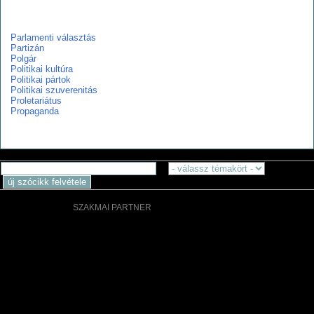
p
Parlamenti választás
Partizán
Polgár
Politikai kultúra
Politikai pártok
Politikai szuverenitás
Proletariátus
Propaganda
SZAKMAI PARTNER