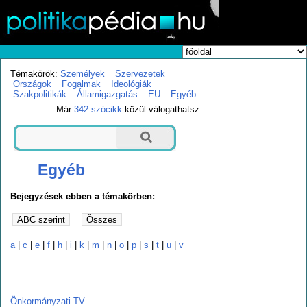
Témakörök:
Személyek
Szervezetek
Országok
Fogalmak
Ideológiák
Szakpolitikák
Államigazgatás
EU
Egyéb
Már
342 szócikk
közül válogathatsz.
Egyéb
Bejegyzések ebben a témakörben:
a
|
c
|
e
|
f
|
h
|
i
|
k
|
m
|
n
|
o
|
p
|
s
|
t
|
u
|
v
o
Önkormányzati TV