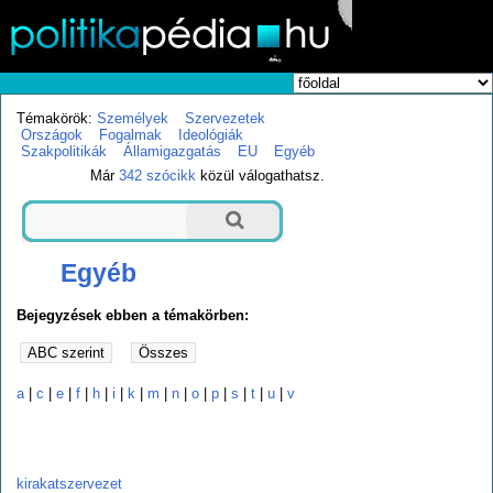
Témakörök:
Személyek
Szervezetek
Országok
Fogalmak
Ideológiák
Szakpolitikák
Államigazgatás
EU
Egyéb
Már
342 szócikk
közül válogathatsz.
Egyéb
Bejegyzések ebben a témakörben:
a
|
c
|
e
|
f
|
h
|
i
|
k
|
m
|
n
|
o
|
p
|
s
|
t
|
u
|
v
k
kirakatszervezet