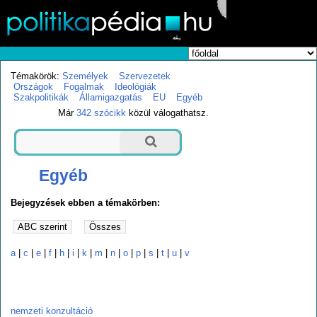
Témakörök:
Személyek
Szervezetek
Országok
Fogalmak
Ideológiák
Szakpolitikák
Államigazgatás
EU
Egyéb
Már
342 szócikk
közül válogathatsz.
Egyéb
Bejegyzések ebben a témakörben:
a
|
c
|
e
|
f
|
h
|
i
|
k
|
m
|
n
|
o
|
p
|
s
|
t
|
u
|
v
n
nemzeti konzultáció