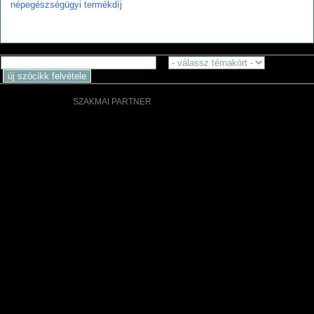
népegészségügyi termékdíj
SZAKMAI PARTNER