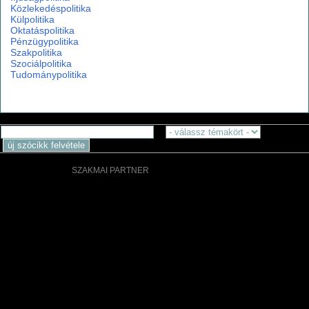
Közlekedéspolitika
Külpolitika
Oktatáspolitika
Pénzügypolitika
Szakpolitika
Szociálpolitika
Tudománypolitika
SZAKMAI PARTNER